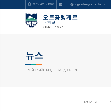
976-7010-1991
info@otgontenger.edu.mn
오트공텡게르
대학교
SINCE 1991
뉴스
СҮҮЛИЙН ҮЕИЙН МЭДЭЭ МЭДЭЭЛЭЛ
БҮХ МЭДЭЭ