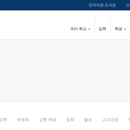
전자자료 도서관
교
우리 학교
입학
학생
입학
학생회
교환 학생
장학
발표
교과과정