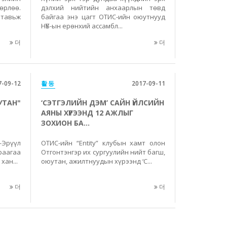
өрлөө.
дэлхий нийтийн анхаарлын төвд
 тавьж
байгаа энэ цагт ОТИС-ийн оюутнууд
НҮБ-ын ерөнхий ассамбл...
더
더
7-09-12
활동
2017-09-11
УТАН"
‘СЭТГЭЛИЙН ДЭМ’ САЙН ҮЙЛСИЙН
АЯНЫ ХҮРЭЭНД 12 АЖЛЫГ
ЗОХИОН БА...
-Эрүүл
ОТИС-ийн “Entity” клубын хамт олон
аагаа
Отгонтэнгэр их сургуулийн нийт багш,
хан...
оюутан, ажилтнуудын хүрээнд ‘С...
더
더