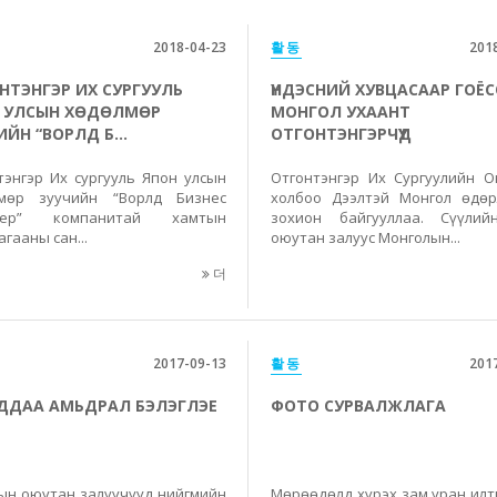
2018-04-23
활동
201
НТЭНГЭР ИХ СУРГУУЛЬ
ҮНДЭСНИЙ ХУВЦАСААР ГОЁ
 УЛСЫН ХӨДӨЛМӨР
МОНГОЛ УХААНТ
ИЙН “ВОРЛД Б...
ОТГОНТЭНГЭРЧҮҮД
тэнгэр Их сургууль Япон улсын
Отгонтэнгэр Их Сургуулийн 
мөр зуучийн “Ворлд Бизнес
холбоо Дээлтэй Монгол өдөр
нер” компанитай хамтын
зохион байгууллаа. Сүүли
гааны сан...
оюутан залуус Монголын...
더
2017-09-13
활동
201
ДДАА АМЬДРАЛ БЭЛЭГЛЭЕ
ФОТО СУРВАЛЖЛАГА
ын оюутан залуучууд нийгмийн
Мөрөөдөлд хүрэх зам уран илт