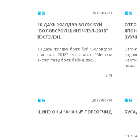
활동
2018-04-23
활동
10 ДАХЬ ЖИЛДЭЭ БОЛЖ БУЙ
ОТГО
“БОЛОВСРОЛ ШИНЭЧЛЭЛ-2018”
ЯПОН
ҮЗЭСГЭЛЭН...
ЗУУЧ
10 дахь жилдээ болж буй “Боловсрол
Отгон
шинэчлэл-2018” үзэсгэлэн “Мишээл
хөдөл
экспо” төвд болж байна. Үзэс...
Парт
ажилла
더
활동
2017-09-14
활동
ШИНЭ ОНЫ "АНХНЫ" ТӨГСӨГЧИД
БУСА
ОТИС-