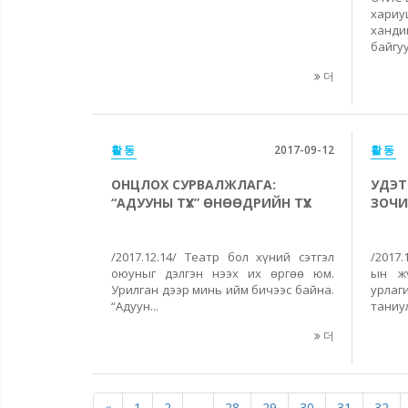
хари
ханди
байгуу
더
활동
2017-09-12
활동
ОНЦЛОХ СУРВАЛЖЛАГА:
УДЭТ
“АДУУНЫ ТҮҮХ” ӨНӨӨДРИЙН ТҮҮХ
ЗОЧ
/2017.12.14/ Театр бол хүний сэтгэл
/2017.
оюуныг дэлгэн нээх их өргөө юм.
ын жү
Урилган дээр минь ийм бичээс байна.
урлаг
“Адуун...
таниул
더
«
1
2
...
28
29
30
31
32