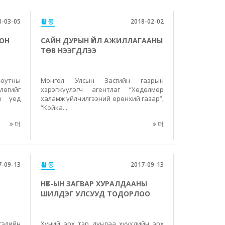
8-03-05
활동
2018-02-02
СОН
САЙН ДУРЫН ҮЙЛ АЖИЛЛАГААНЫ
ТӨВ НЭЭГДЛЭЭ
Оюутны
Монгол Улсын Засгийн газрын
лөгийг
хэрэгжүүлэгч агентлаг “Хөдөлмөр
йн үед
халамж үйлчилгээний ерөнхий газар”,
“Койка...
더
더
7-09-13
활동
2017-09-13
НҮБ-ЫН ЗАГВАР ХУРАЛДААНЫ
ШИЛДЭГ УЛСУУД ТОДОРЛОО
гэлийн
Хүний эрх тэр дундаа хүүхдийн эрх