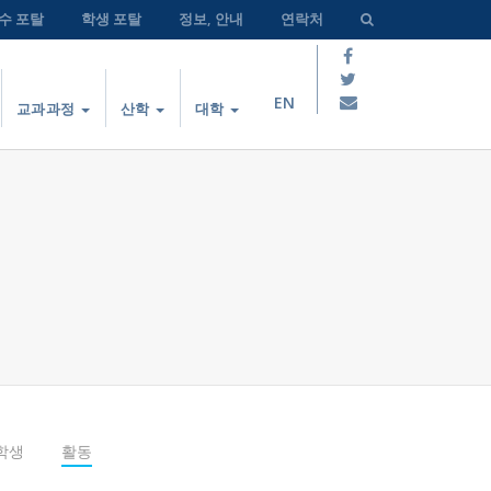
수 포탈
학생 포탈
정보, 안내
연락처
EN
교과과정
산학
대학
학생
활동