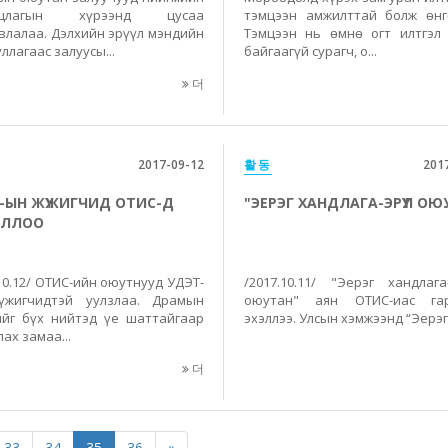
уцлагын хүрээнд цусаа
тэмцээн амжилттай болж өнг
влалаа. Дэлхийн эрүүл мэндийн
Тэмцээн нь өмнө огт илтгэл
ллагаас залуусы...
байгаагүй сурагч, о...
더
2017-09-12
활동
201
-ЫН ЖҮЖИГЧИД ОТИС-Д
"ЭЕРЭГ ХАНДЛАГА-ЭРҮҮЛ ОЮ
ИЛЛОО
10.12/ ОТИС-ийн оюутнууд УДЭТ-
/2017.10.11/ "Эерэг хандлага
жигчидтэй уулзлаа. Драмын
оюутан" аян ОТИС-иас гар
ийг бүх нийтэд үе шаттайгаар
эхэллээ. Улсын хэмжээнд “Эерэг 
ах замаа...
더
33
34
35
36
»