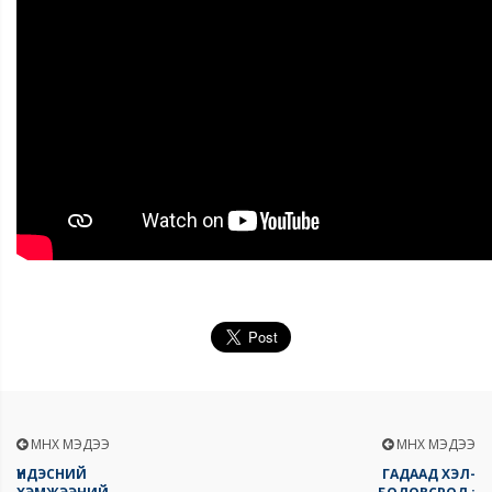
ӨМНӨХ МЭДЭЭ
ӨМНӨХ МЭДЭЭ
ҮНДЭСНИЙ
ГАДААД ХЭЛ-