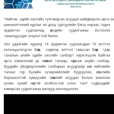
“Нийгэм эдийн засгийн тулгамдсан асуудал шийдвэрлэх арга за
шинжилгээний хурлыг их дээд сургуулийн багш нараас гадна
эрдэмтэн судлаачид өөрсдийн судалгааны бүтээлээ
танилцуулдаг онцлогтой билээ.
Энэ удаагийн хуралд 16 эрдэмтэн судлаачдын 10 илтгэл
хэлэлцүүлэгдсэн бөгөөд сэдвээр илтгэл тавьсан бөгөөд Цар
тахалын үеийн эдийн засгийн салбарт хэрэгжүүлж байгаа
арга хэмжээний үр нөлөөний талаар, хөдөө аж ахуйн салбар,
буудайн үйлдвэрлэлийн салбарын асуудлаар мөн нийгмийн
талаас гэр бүлийн хүчирхийллийг бууруулах, хөгжлийн
бэрхшээлтэй хүмүүсийн төлөөллийг асуудал болон ажиллах
хүчин хүний нөөцтэй холбоотой олон талт сэдвүүдийг
хамарсан судалгааны ажлууд хэлэлцүүллээ.