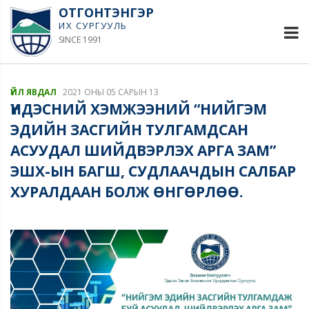
ОТГОНТЭНГЭР
ИХ СУРГУУЛЬ
SINCE 1991
ҮЙЛ ЯВДАЛ
2021 ОНЫ 05 САРЫН 13
ҮНДЭСНИЙ ХЭМЖЭЭНИЙ “НИЙГЭМ
ЭДИЙН ЗАСГИЙН ТУЛГАМДСАН
АСУУДАЛ ШИЙДВЭРЛЭХ АРГА ЗАМ”
ЭШХ-ЫН БАГШ, СУДЛААЧДЫН САЛБАР
ХУРАЛДААН БОЛЖ ӨНГӨРЛӨӨ.