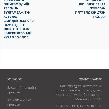
ХЭМЖЭЭНИЙ
БОЛОВСРОЛ :
“НИЙГЭМ ЭДИЙН
ШИНЭЛЭГ САНАА
ЗАСГИЙН
АГУУЛСАН
ТУЛГАМДАЖ БУЙ
ИЛТГЭЛҮҮДЭЭР ДҮҮРЭН
АСУУДАЛ,
БАЙЛАА
ШИЙДВЭРЛЭХ АРГА
ЗАМ” СЭДЭВТ
ОЮУТНЫ ЭРДЭМ
ШИНЖИЛГЭЭНИЙ
ХУРАЛ БОЛЛОО
ХОЛБООС
ХОЛБОО БАРИХ
Баянзүрх дүүрэг, Энхтайваны
Элсэлтийн онлайн
өргөн чөлөө,Жуковын гудамж,
програм
41-р хороо, Улаанбаатар хот,
Монгол улс 13343
Диплом шалгах
програм
+976 7723-1991, +976 9510-1991