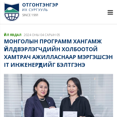
ОТГОНТЭНГЭР
ИХ СУРГУУЛЬ
SINCE 1991
ҮЙЛ ЯВДАЛ
2024 ОНЫ 04 САРЫН 05
МОНГОЛЫН ПРОГРАММ ХАНГАМЖ
ҮЙЛДВЭРЛЭГЧДИЙН ХОЛБООТОЙ
ХАМТРАЧ АЖИЛЛАСНААР МЭРГЭШСЭН
IT ИНЖЕНЕРҮҮДИЙГ БЭЛТГЭНЭ