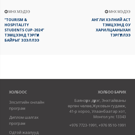
ӨМНӨХ МЭДЭЭ
ӨМНӨХ МЭДЭЭ
“TOURISM &
АНГЛИ ХЭЛНИЙ АСТ
HOSPITALITY
ТЭМЦЭЭНД ОУ
STUDENTS CUP-2024”
ХАРИЛЦААНЫХАН
ТЭМЦЭЭНД ТЭРГҮҮН
ТЭРГҮҮЛЛЭЭ
БАЙРЫГ ЭЗЭЛЛЭЭ
ХОЛБООС
ХОЛБОО БАРИХ
Баянзүрх дүүрэг, Энхтайваны
Элсэлтийн онлайн
өргөн чөлөө,Жуковын гудамж,
програм
41-р хороо, Улаанбаатар хот,
Монгол улс 13343
Диплом шалгах
програм
+976 7723-1991, +976 9510-1991
Одтой жаалууд