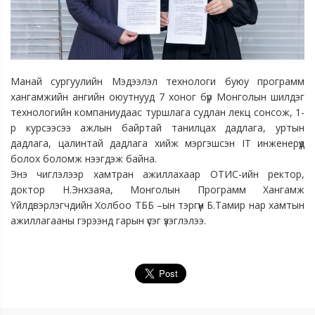
Манай сургуулийн Мэдээлэл технологи буюу программ
хангамжийн ангийн оюутнууд 7 хоног бүр Монголын шилдэг
технологийн компаниудаас туршлага судлан лекц сонсож, 1-
р курсээсээ ажлын байртай танилцах дадлага, уртын
дадлага, цалинтай дадлага хийж мэргэшсэн IT инженерүүд
болох боломж нээгдэж байна.
Энэ чиглэлээр хамтран ажиллахаар ОТИС-ийн ректор,
доктор Н.Энхзаяа, Монголын Программ Хангамж
Үйлдвэрлэгчдийн Холбоо ТББ –ын тэргүүн Б.Тамир нар хамтын
ажиллагааны гэрээнд гарын үсэг үзэглэлээ.