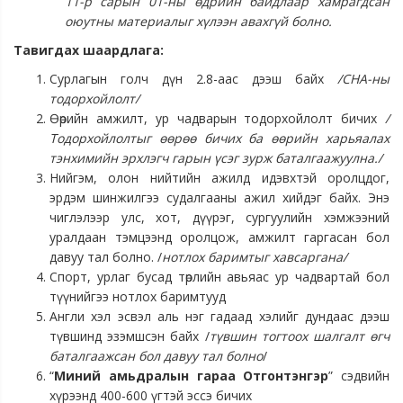
11-р сарын 01-ны өдрийн байдлаар хамрагдсан
оюутны материалыг хүлээн авахгүй болно.
Тавигдах шаардлага:
Сурлагын голч дүн 2.8-аас дээш байх
/СНА-ны
тодорхойлолт/
Өөрийн амжилт, ур чадварын тодорхойлолт бичих
/
Тодорхойлолтыг өөрөө бичих ба өөрийн харьяалах
тэнхимийн эрхлэгч гарын үсэг зурж баталгаажуулна./
Нийгэм, олон нийтийн ажилд идэвхтэй оролцдог,
эрдэм шинжилгээ судалгааны ажил хийдэг байх. Энэ
чиглэлээр улс, хот, дүүрэг, сургуулийн хэмжээний
уралдаан тэмцээнд оролцож, амжилт гаргасан бол
давуу тал болно. /
нотлох баримтыг хавсаргана/
Спорт, урлаг бусад төрлийн авьяас ур чадвартай бол
түүнийгээ нотлох баримтууд
Англи хэл эсвэл аль нэг гадаад хэлийг дундаас дээш
түвшинд эзэмшсэн байх /
түвшин тогтоох шалгалт өгч
баталгаажсан бол давуу тал болно
/
“
Миний амьдралын гараа Отгонтэнгэр
” сэдвийн
хүрээнд 400-600 үгтэй эссэ бичих