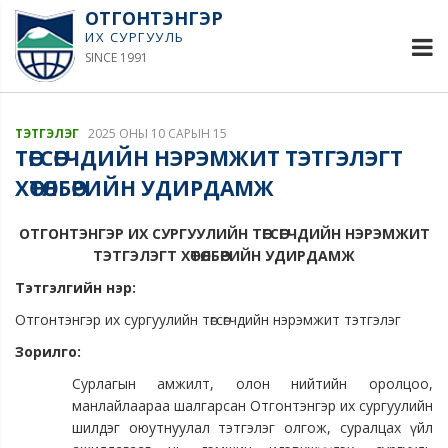
ОТГОНТЭНГЭР
ИХ СУРГУУЛЬ
SINCE 1991
ТЭТГЭЛЭГ
2025 ОНЫ 10 САРЫН 15
ТӨГСӨГЧДИЙН НЭРЭМЖИТ ТЭТГЭЛЭГТ
ХӨТӨЛБӨРИЙН УДИРДАМЖ
ОТГОНТЭНГЭР ИХ СУРГУУЛИЙН ТӨГСӨГЧДИЙН НЭРЭМЖИТ
ТЭТГЭЛЭГТ ХӨТӨЛБӨРИЙН УДИРДАМЖ
Тэтгэлгийн нэр:
Отгонтэнгэр их сургуулийн төгсөгчдийн нэрэмжит тэтгэлэг
Зорилго:
Сурлагын амжилт, олон нийтийн оролцоо,
манлайлаараа шалгарсан Отгонтэнгэр их сургуулийн
шилдэг оюутнуулал тэтгэлэг олгож, суралцах үйл