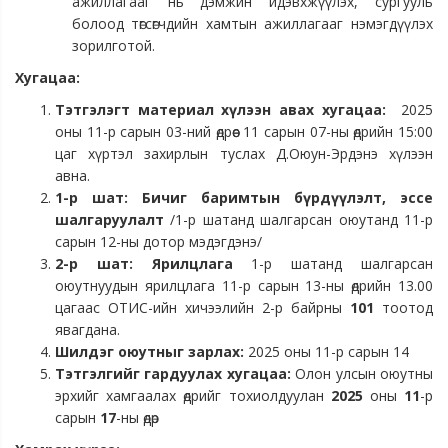
ажиллагааг нь дэмжин идэвхжүүлэх, сургууль
болоод төгсөгчдийн хамтын ажиллагааг нэмэгдүүлэх
зорилготой.
Хугацаа:
Тэтгэлэгт материал хүлээн авах хугацаа:
2025
оны 11-р сарын 03-ний өдрөөс 11 сарын 07-ны өдрийн 15:00
цаг хүртэл захирлын туслах Д.Оюун-Эрдэнэ хүлээн
авна.
1-р шат:
Бичиг баримтын бүрдүүлэлт, эссе
шалгаруулалт
/1-р шатанд шалгарсан оюутанд 11-р
сарын 12-ны дотор мэдэгдэнэ/
2-р шат: Ярилцлага
1-р шатанд шалгарсан
оюутнуудын ярилцлага 11-р сарын 13-ны өдрийн 13.00
цагаас ОТИС-ийн хичээлийн 2-р байрны
101
тоотод
явагдана.
Шилдэг оюутныг зарлах:
2025 оны 11-р сарын 14
Тэтгэлгийг гардуулах хугацаа:
Олон улсын оюутны
эрхийг хамгаалах өдрийг тохиолдуулан
2025
оны
11
-р
сарын
17
-ны өдөр