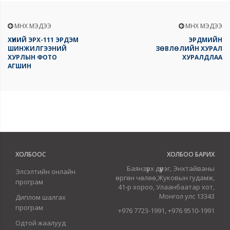
ӨМНӨХ МЭДЭЭ
ӨМНӨХ МЭДЭЭ
ХҮНИЙ ЭРХ-111 ЭРДЭМ
ЭРДМИЙН
ШИНЖИЛГЭЭНИЙ
ЗӨВЛӨЛИЙН ХУРАЛ
ХУРЛЫН ФОТО
ХУРАЛДЛАА
АГШИН
ХОЛБООС
ХОЛБОО БАРИХ
Баянзүрх дүүрэг, Энхтайваны
Элсэлтийн онлайн
өргөн чөлөө,Жуковын гудамж,
програм
41-р хороо, Улаанбаатар хот,
Монгол улс 13343
Диплом шалгах
програм
+976 7723-1991, +976 9510-1991
Одтой жаалууд