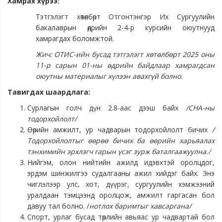
Хамрах хүрээ:
Тэтгэлэгт хөтөлбөрт Отгонтэнгэр Их Сургуулийн
бакалаврын өдрийн 2-4-р курсийн оюутнууд
хамрагдах боломжтой.
Жич: ОТИС-ийн бусад тэтгэлэгт хөтөлбөрт 2025 оны
11-р сарын 01-ны өдрийн байдлаар хамрагдсан
оюутны материалыг хүлээн авахгүй болно.
Тавигдах шаардлага:
Сурлагын голч дүн 2.8-аас дээш байх
/СНА-ны
тодорхойлолт/
Өөрийн амжилт, ур чадварын тодорхойлолт бичих
/
Тодорхойлолтыг өөрөө бичих ба өөрийн харьяалах
тэнхимийн эрхлэгч гарын үсэг зурж баталгаажуулна./
Нийгэм, олон нийтийн ажилд идэвхтэй оролцдог,
эрдэм шинжилгээ судалгааны ажил хийдэг байх. Энэ
чиглэлээр улс, хот, дүүрэг, сургуулийн хэмжээний
уралдаан тэмцээнд оролцож, амжилт гаргасан бол
давуу тал болно. /
нотлох баримтыг хавсаргана/
Спорт, урлаг бусад төрлийн авьяас ур чадвартай бол