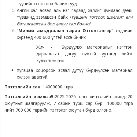
түүнийгээ нотлох баримтууд
Англи хэл эсвэл аль нэг гадаад хэлийг дундаас дээш
түвшинд эзэмшсэн байх /
түвшин тогтоох шалгалт өгч
баталгаажсан бол давуу тал болно
/
“
Миний амьдралын гараа Отгонтэнгэр
” сэдвийн
хүрээнд 400-600 үгтэй эссэ бичих
Жич: - Бүрдүүлэх материалыг нэгтгэн
дарааллын дагуу нүхтэй уутанд хийж
хүлээлгэн өгнө
Хугацаа хоцорсон эсвэл дутуу бүрдүүлсэн материал
хүлээн авахгүй.
Тэтгэлгийн сан:
14000000 төгрөг
Тэтгэлгийн хэмжээ5:
2025-2026 оны хичээлийн жилд 20
оюутныг шалгаруулж, 7 сарын турш сар бүр 100000 төгрөг
нийт 700 000 төгрөгийн тэтгэлэг оюутан бүрд олгоно.