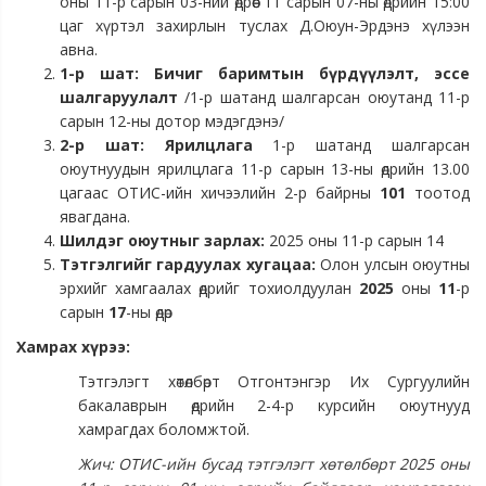
оны 11-р сарын 03-ний өдрөөс 11 сарын 07-ны өдрийн 15:00
цаг хүртэл захирлын туслах Д.Оюун-Эрдэнэ хүлээн
авна.
1-р шат:
Бичиг баримтын бүрдүүлэлт, эссе
шалгаруулалт
/1-р шатанд шалгарсан оюутанд 11-р
сарын 12-ны дотор мэдэгдэнэ/
2-р шат: Ярилцлага
1-р шатанд шалгарсан
оюутнуудын ярилцлага 11-р сарын 13-ны өдрийн 13.00
цагаас ОТИС-ийн хичээлийн 2-р байрны
101
тоотод
явагдана.
Шилдэг оюутныг зарлах:
2025 оны 11-р сарын 14
Тэтгэлгийг гардуулах хугацаа:
Олон улсын оюутны
эрхийг хамгаалах өдрийг тохиолдуулан
2025
оны
11
-р
сарын
17
-ны өдөр
Хамрах хүрээ:
Тэтгэлэгт хөтөлбөрт Отгонтэнгэр Их Сургуулийн
бакалаврын өдрийн 2-4-р курсийн оюутнууд
хамрагдах боломжтой.
Жич: ОТИС-ийн бусад тэтгэлэгт хөтөлбөрт 2025 оны