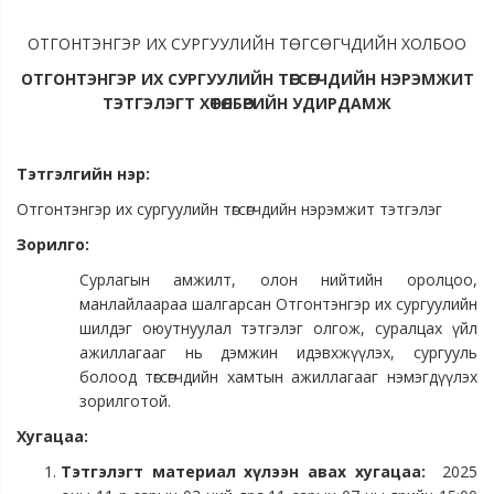
ОТГОНТЭНГЭР ИХ СУРГУУЛИЙН ТӨГСӨГЧДИЙН ХОЛБОО
ОТГОНТЭНГЭР ИХ СУРГУУЛИЙН ТӨГСӨГЧДИЙН НЭРЭМЖИТ
ТЭТГЭЛЭГТ ХӨТӨЛБӨРИЙН УДИРДАМЖ
Тэтгэлгийн нэр:
Отгонтэнгэр их сургуулийн төгсөгчдийн нэрэмжит тэтгэлэг
Зорилго:
Сурлагын амжилт, олон нийтийн оролцоо,
манлайлаараа шалгарсан Отгонтэнгэр их сургуулийн
шилдэг оюутнуулал тэтгэлэг олгож, суралцах үйл
ажиллагааг нь дэмжин идэвхжүүлэх, сургууль
болоод төгсөгчдийн хамтын ажиллагааг нэмэгдүүлэх
зорилготой.
Хугацаа:
Тэтгэлэгт материал хүлээн авах хугацаа:
2025