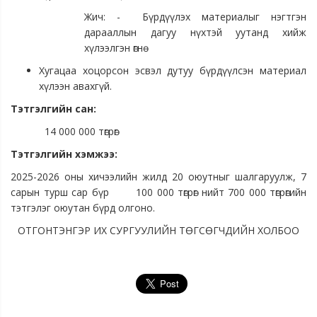
Жич: - Бүрдүүлэх материалыг нэгтгэн
дарааллын дагуу нүхтэй уутанд хийж
хүлээлгэн өгнө
Хугацаа хоцорсон эсвэл дутуу бүрдүүлсэн материал
хүлээн авахгүй.
Тэтгэлгийн сан:
14 000 000 төгрөг
Тэтгэлгийн хэмжээ:
2025-2026 оны хичээлийн жилд 20 оюутныг шалгаруулж, 7
сарын турш сар бүр 100 000 төгрөг нийт 700 000 төгрөгийн
тэтгэлэг оюутан бүрд олгоно.
ОТГОНТЭНГЭР ИХ СУРГУУЛИЙН ТӨГСӨГЧДИЙН ХОЛБОО