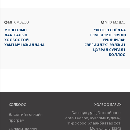
ӨМНӨХ МЭДЭЭ
ӨМНӨХ МЭДЭЭ
МОНГОЛЫН
"ХОТЫН СОЁЛ БА
ДААТГАЛЫН
ГЭМТ ХЭРЭГ ЗӨРЧЛӨӨС
ХОЛБООТОЙ
УРЬДЧИЛАН
ХАМТАРЧ АЖИЛЛАНА
СЭРГИЙЛЭХ" ЭЭЛЖИТ
ЦУВРАЛ СУРГАЛТ
БОЛЛОО
ХОЛБООС
ХОЛБОО БАРИХ
Баянзүрх дүүрэг, Энхтайваны
Элсэлтийн онлайн
өргөн чөлөө,Жуковын гудамж,
програм
41-р хороо, Улаанбаатар хот,
Монгол улс 13343
Диплом шалгах