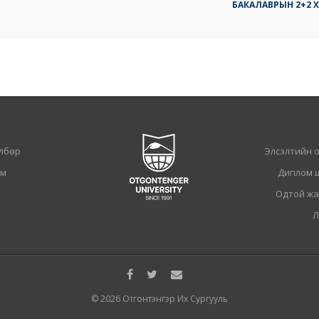
БАКАЛАВРЫН 2+2
лбөр
Элсэлтийн 
ам
Диплом 
Одтой жа
Л
© 2026 Отгонтэнгэр Их Сургууль