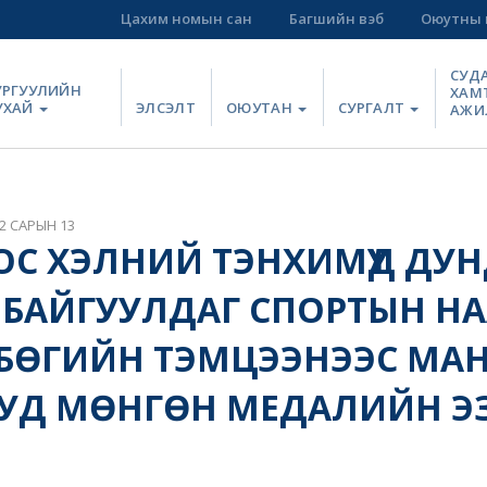
Цахим номын сан
Багшийн вэб
Оюутны 
СУД
УРГУУЛИЙН
ХАМ
УХАЙ
ЭЛСЭЛТ
ОЮУТАН
СУРГАЛТ
АЖИ
2 САРЫН 13
С ХЭЛНИЙ ТЭНХИМҮҮД ДУ
 БАЙГУУЛДАГ СПОРТЫН Н
МБӨГИЙН ТЭМЦЭЭНЭЭС МА
УД МӨНГӨН МЕДАЛИЙН Э