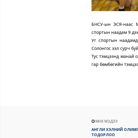
БНСУ-ын ЭСЯ-наас М
спортын наадам 9 дэ
Уг спортын наадамд 
Солонгос хэл сурч бу
Тус тэмцээнд манай о
гар бөмбөгийн тэмцэ
ӨМНӨХ МЭДЭЭ
АНГЛИ ХЭЛНИЙ ОЛИМП
ТОДОРЛОО