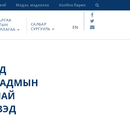
вэб
Мэдээ, мэдээлэл
Холбоо барих
АЛГАА
САЛБАР
ТЫН
EN
СУРГУУЛЬ
ЛЛАГАА
НД
ААДМЫН
НАЙ
ЗЭД