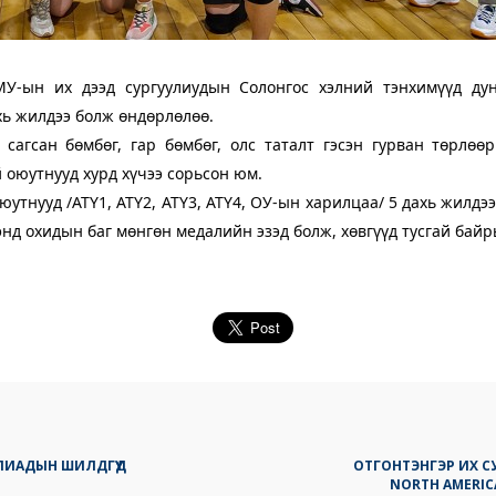
У-ын их дээд сургуулиудын Солонгос хэлний тэнхимүүд дун
хь жилдээ болж өндөрлөлөө.
сагсан бөмбөг, гар бөмбөг, олс таталт гэсэн гурван төрлөө
й оюутнууд хурд хүчээ сорьсон юм.
юутнууд /АТҮ1, АТҮ2, АТҮ3, АТҮ4, ОУ-ын харилцаа/ 5 дахь жилд
энд охидын баг мөнгөн медалийн
эзэд болж, хөвгүүд тусгай байр
ИАДЫН ШИЛДГҮҮД
ОТГОНТЭНГЭР ИХ СУ
NORTH AMERIC