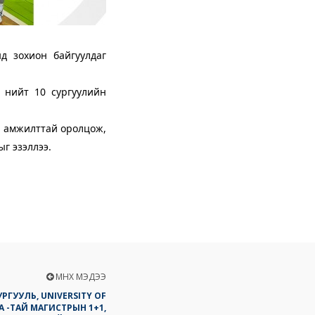
д зохион байгуулдаг
р нийт 10 сургуулийн
ээ амжилттай оролцож,
ыг эзэллээ.
ӨМНӨХ МЭДЭЭ
РГУУЛЬ, UNIVERSITY OF
A -ТАЙ МАГИСТРЫН 1+1,