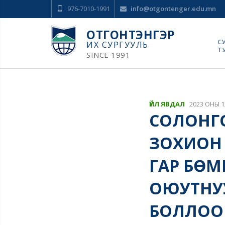
976-7010-1991
info@otgontenger.edu.mn
ОТГОНТЭНГЭР
С
ИХ СУРГУУЛЬ
Т
SINCE 1991
ҮЙЛ ЯВДАЛ
2023 ОНЫ 1
СОЛОНГО
ЗОХИОН
ГАР БӨ
ОЮУТНУ
БОЛЛОО