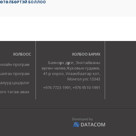
 ХӨТӨЛБӨРТЭЙ БОЛЛОО
ХОЛБООС
ХОЛБОО БАРИХ
Баянзүрх дүүрэг, Энхтайваны
онлайн програм
өргөн чөлөө,Жуковын гудамж,
шалгах програм
41-р хороо, Улаанбаатар хот,
Монгол улс 13343
алууд цэцэрлэг
+976 7723-1991, +976 9510-1991
ого татаж авах