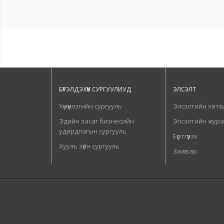
БҮРЭЛДЭХҮҮН СУРГУУЛИУД
ЭЛСЭЛТ
Хүмүүнлэгийн сургууль
Элсэлтийн хөтө
Эдийн засаг бизнесийн
Элсэлтийн жур
удирдлагын сургууль
Бүртгүүлэх
Хууль зүйн сургууль
Заавар