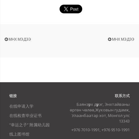
ӨМНӨХ МЭДЭЭ
ӨМНӨХ МЭДЭЭ
链接
联系方式
Баянзүрх дүүрэг, Энхтайваны
在线申请入学
өргөн чөлөө,Жуковын гудамж,
在线检查毕业证书
Улаанбаатар хот, Монгол улс
13343
“幸运之子” 附属幼儿园
+976 7010-1991, +976 9510-1991
线上图书馆