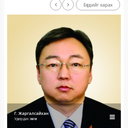
Бүгдийг харах
Г. Жаргалсайхан
Удирдах зөвлөл