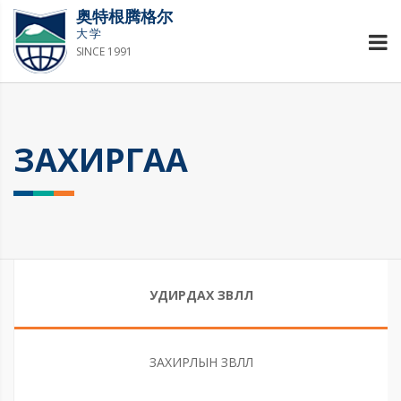
奥特根腾格尔
大学
SINCE 1991
ЗАХИРГАА
УДИРДАХ ЗӨВЛӨЛ
ЗАХИРЛЫН ЗӨВЛӨЛ