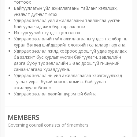
тогтоох
Байгууллагын үйл ажиллагааны тайланг хэлэлцэх,
үнэлэлт дүгнэлт өгөх
Удирдах зөвлөл үйл ажиллагааны тайлангаа үүсгэн
байгуулагчид жил бүр гаргаж өгөх
Их сургуулийн хүндэт цол олгох
Удирдах зөвлөлийн үйл ажиллагааны үндсэн хэлбэр нь
хурал бөгөөд шийдвэрийг олонхийн саналаар гаргана.
Удирдах зөвлөл жилд хоёроос доошгүй удаа хуралдах
ба ээлжит бус хурлыг үүсгэн байгуулагч, зөвлөлийн
дарга буюу тус зөвлөлийн 3-аас доошгүй гишүүний
санаачлагаар хуралдуулна.
Удирдах зөвлөл нь үйл ажиллагаагаа хэрэгжүүлэхэд
туслах үүрэг бүхий хороо, комисс байгуулан
ажиллуулж болно.
Удирдах зөвлөл өөрийн дүрэмтэй байна.
MEMBERS
Governing counsil consists of 9members