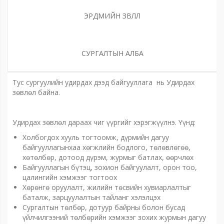
ЭРДМИЙН ЗӨВЛӨЛ
СУРГАЛТЫН АЛБА
Тус сургуулийн удирдах дээд байгууллага нь Удирдах
зөвлөл байна.
Удирдах зөвлөл дараах чиг үүргийг хэрэгжүүлнэ. Үүнд:
Холбогдох хууль тогтоомж, дүрмийн дагуу
байгууллагынхаа хөгжлийн бодлого, төлөвлөгөө,
хөтөлбөр, дотоод дүрэм, журмыг батлах, өөрчлөх
Байгууллагын бүтэц, зохион байгуулалт, орон тоо,
цалингийн хэмжээг тогтоох
Хөрөнгө оруулалт, жилийн төсвийн хувиарлалтыг
баталж, зарцуулалтын тайланг хэлэлцэх
Сургалтын төлбөр, дотуур байрны болон бусад
үйлчилгээний төлбөрийн хэмжээг зохих журмын дагуу