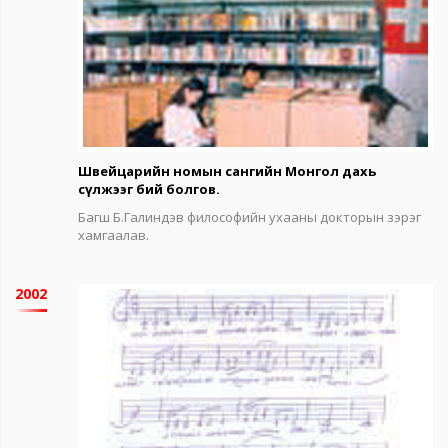
Швейцарийн номын сангийн Монгол дахь
сүлжээг бий болгов.
Багш Б.Галиндэв философийн ухааны докторын зэрэг
хамгаалав.
2002