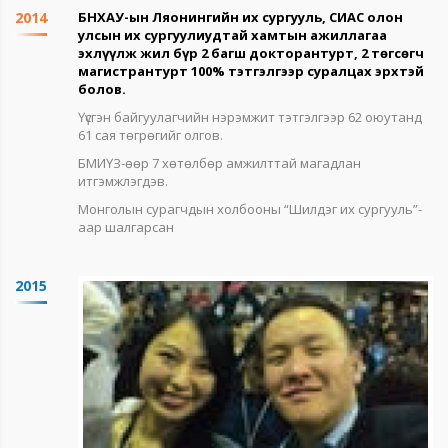
2014
БНХАУ-ын Ляонингийн их сургууль, СИАС олон
улсын их сургуулиудтай хамтын ажиллагаа
эхлүүлж жил бүр 2 багш докторантурт, 2 төгсөгч
магистрантурт 100% тэтгэлгээр суралцах эрхтэй
болов.
Үүсгэн байгуулагчийн нэрэмжит тэтгэлгээр 62 оюутанд
61 сая төгрөгийг олгов.
БМИҮЗ-өөр 7 хөтөлбөр амжилттай магадлан
итгэмжлэгдэв.
Монголын сурагчдын холбооны “Шилдэг их сургууль”-
аар шалгарсан
2015