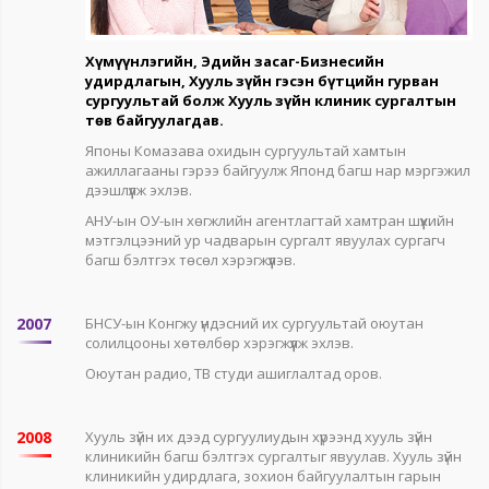
Хүмүүнлэгийн, Эдийн засаг-Бизнесийн
удирдлагын, Хууль зүйн гэсэн бүтцийн гурван
сургуультай болж Хууль зүйн клиник сургалтын
төв байгуулагдав.
Японы Комазава охидын сургуультай хамтын
ажиллагааны гэрээ байгуулж Японд багш нар мэргэжил
дээшлүүлж эхлэв.
АНУ-ын ОУ-ын хөгжлийн агентлагтай хамтран шүүхийн
мэтгэлцээний ур чадварын сургалт явуулах сургагч
багш бэлтгэх төсөл хэрэгжүүлэв.
2007
БНСУ-ын Конгжу үндэсний их сургуультай оюутан
солилцооны хөтөлбөр хэрэгжүүлж эхлэв.
Оюутан радио, ТВ студи ашиглалтад оров.
2008
Хууль зүйн их дээд сургуулиудын хүрээнд хууль зүйн
клиникийн багш бэлтгэх сургалтыг явуулав. Хууль зүйн
клиникийн удирдлага, зохион байгуулалтын гарын