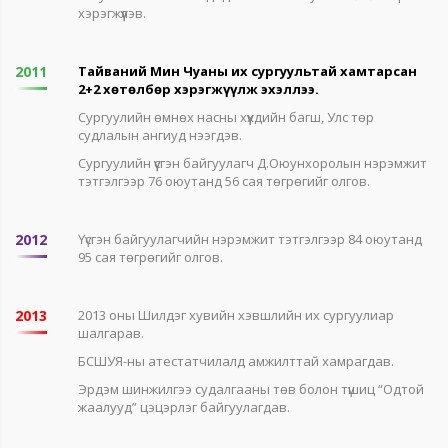
хэрэгжүүлэв.
2011
Тайваний Мин Чуаны их сургуультай хамтарсан
2+2 хөтөлбөр хэрэгжүүлж эхэллээ.
Сургуулийн өмнөх насны хүүхдийн багш, Улс төр
судлалын ангиуд нээгдэв.
Сургуулийн үүсгэн байгуулагч Д.Оюунхоролын нэрэмжит
тэтгэлгээр 76 оюутанд 56 сая төгрөгийг олгов.
2012
Үүсгэн байгуулагчийн нэрэмжит тэтгэлгээр 84 оюутанд
95 сая төгрөгийг олгов.
2013
2013 оны Шилдэг хувийн хэвшлийн их сургуулиар
шалгарав.
БСШУЯ-ны атестатчилалд амжилттай хамрагдав.
Эрдэм шинжилгээ судалгааны төв болон түшиц “Одтой
жаалууд” цэцэрлэг байгуулагдав.