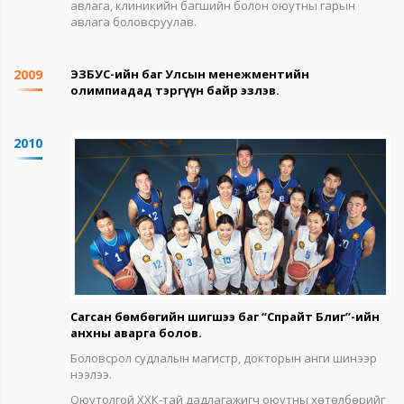
авлага, клиникийн багшийн болон оюутны гарын
авлага боловсруулав.
2009
ЭЗБУС-ийн баг Улсын менежментийн
олимпиадад тэргүүн байр эзлэв.
2010
Сагсан бөмбөгийн шигшээ баг “Спрайт Блиг”-ийн
анхны аварга болов.
Боловсрол судлалын магистр, докторын анги шинээр
нээлээ.
Оюутолгой ХХК-тай дадлагажигч оюутны хөтөлбөрийг