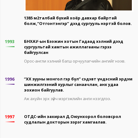
1385 м2талбай бүхий хоёр давхар байртай
болж,“Отгонтэнгэр” дээд сургууль нэртэй болов.
1993
БНХАУ-ын Бээжин хотын Гадаад хэлний дээд
сургуультай хамтын ажиллагааны гэрээ
байгуулсан
Орос-англи хэлний багш орчуулагчийн ангийг нээв.
1996
“ХХ зууны монгол гэр бүл” сэдэвт үндэсний эрдэм
шинжилгээний хурлыг санаачлан, анх удаа
зохион байгуулав.
Аж ахуйн эрх зүйч мэргэжлийн анги нээгдлээ.
1997
ОТДС-ийн захирал Д.Оюунхорол боловсрол
судлалын докторын зэрэг хамгаалав.