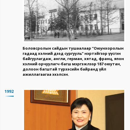
Боловсролын сайдын тушаалаар “Оюунхоролын
гадаад хэлний дээд сургууль” нэртэйгээр үүсгэн
байгуулагдаж, англи, герман, хятад, франц, япон
хэлний орчуулагч-багш мэргэжлээр 187 оюутан,
долоон багштай түрээсийн байранд үйл
ажиллагаагаа эхэлсэн.
1992