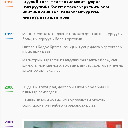
1998
“Хуулийн цаг” теле зохиомжит цуврал
нэвтрүүлгийг бэлтгэх төсөл хэрэгжиж олон
нийтийн сайшаал, талархлыг хүртсэн
нэвтрүүлгээр шалгарав.
1999
Монгол Улсад магадлан итгэмжлэгдсэн анхны сургууль
болж, их сургууль болон өргөжив.
Нягтлан бодох бүртгэл, санхүүгийн удирдлага мэргэжлээр
шинэ анги нээв.
Магистрын зэрэг хамгаалуулах зөвлөлтэй болж, хэл
шинжлэлийн магистр, эрх зүйн магистр, докторын ангид
элсэлтээ авч эхэллээ.
2000
ОТДС-ийн захирал, доктор Д.Оюунхорол УИХ-ын
гишүүнээр сонгогдов.
Тайваний Мин Чуаны Их Сургуультай оюутан
солилцооны хөтөлбөр хэрэгжүүлж эхэллээ.
2001