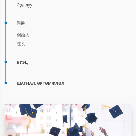
Сүлд дуу
问候
创始人
院长
БҮТЭЦ
ШАГНАЛ, ӨРГӨМЖЛӨЛ