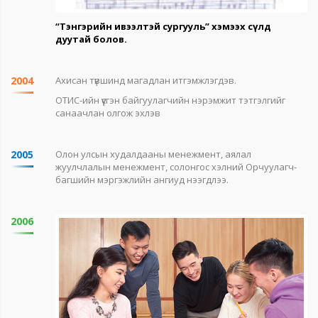
“Тэнгэрийн ивээлтэй сургууль” хэмээх сүлд
дуутай болов.
2004
Ахисан түвшинд магадлан итгэмжлэгдэв.
ОТИС-ийн үүсгэн байгуулагчийн нэрэмжит тэтгэлгийг
санаачлан олгож эхлэв
2005
Олон улсын худалдааны менежмент, аялал
жуулчлалын менежмент, солонгос хэлний Орчуулагч-
багшийн мэргэжлийн ангиуд нээгдлээ.
2006