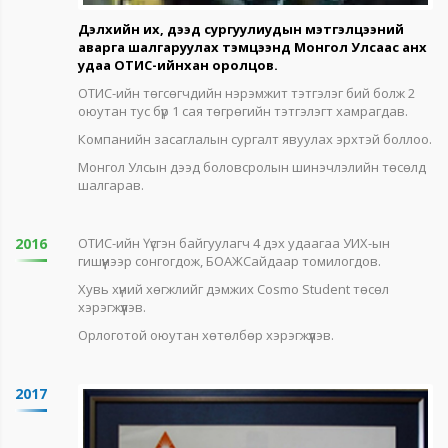
Дэлхийн их, дээд сургуулиудын мэтгэлцээний
аварга шалгаруулах тэмцээнд Монгол Улсаас анх
удаа ОТИС-ийнхан оролцов.
ОТИС-ийн төгсөгчдийн нэрэмжит тэтгэлэг бий болж 2
оюутан тус бүр 1 сая төгрөгийн тэтгэлэгт хамрагдав.
Компанийн засаглалын сургалт явуулах эрхтэй боллоо.
Монгол Улсын дээд боловсролын шинэчлэлийн төсөлд
шалгарав.
2016
ОТИС-ийн Үүсгэн байгуулагч 4 дэх удаагаа УИХ-ын
гишүүнээр сонгогдож, БОАЖСайдаар томилогдов.
Хувь хүний хөгжлийг дэмжих Cosmo Student төсөл
хэрэгжүүлэв.
Орлоготой оюутан хөтөлбөр хэрэгжүүлэв.
2017