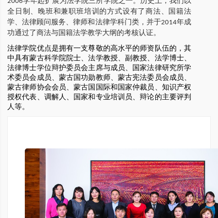
2006学年起扩展为法学院三所学院之一。历史上，我们以
全日制、晚班和兼职班培训的方式设有了商法、国籍法
学、法律顾问服务、律师和法律学科门类，并于2014年成
功通过了商法与国籍法学教学大纲的考核认证。
法律学院优点是拥有一支尊敬的高水平的师资队伍的，其
中具有蒙古科学院院士、法学教授、副教授、法学博士、
法律博士学位辩护委员会主席与成员、国家法律研究所学
术委员会成员、蒙古国功勋教师、蒙古宪法委员会成员、
蒙古律师协会会员、蒙古国国际和国家仲裁员、知识产权
授权代表、调解人、国家和专业培训员、辩论的主要评判
人等。