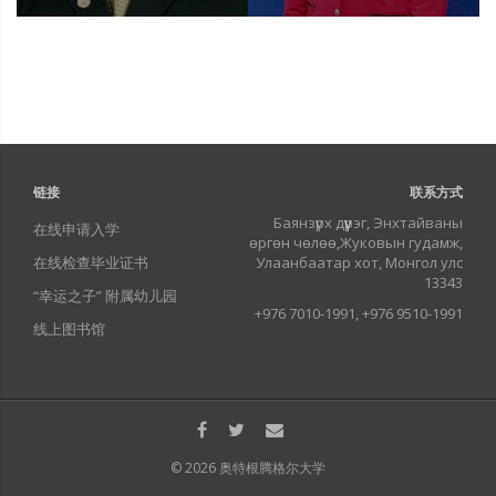
мэргэжилтэн бэлтгэх
Багшлах боловсон хүчнийг эрдэмжүүлж,
мэргэшүүлэх
Суралт-судалгааны тэнхимийг бий болгох
Салбарын онцлог, давуу тал
20 жилийн сургалтын үйл ажиллагааны
туршлага
Магадлан итгэмжлэгдсэн сургалтын хөтөлбөр
链接
联系方式
Мэргэжлийн, тогтвортой багшлах бүрэлдэхүүн
Баянзүрх дүүрэг, Энхтайваны
在线申请入学
Стандартад нийцсэн сургалтын орчин,
өргөн чөлөө,Жуковын гудамж,
хэрэглэгдэхүүн
在线检查毕业证书
Улаанбаатар хот, Монгол улс
Төрийн болон мэргэжлийн байгууллага
13343
“幸运之子” 附属幼儿园
хоорондын хамтын ажиллагаа
+976 7010-1991, +976 9510-1991
Эрх зүйч мэргэжлийн практик дадлага,
线上图书馆
мэргэжлийн ур чадвар олгох түшиц бааз
Эрдэм, шинжилгээний судалгааны ажил
Мэргэжлийн хөрвөх чадвар
Тогтмол явуулдаг сургалт, эрдэм шинжилгээ,
соёл урлаг, хүмүүжлийн ажил
© 2026 奥特根腾格尔大学
Сургалтын чиглэлээр зохион байгуулдаг ажил: