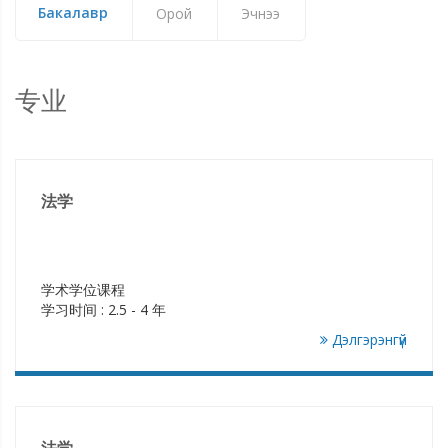
Бакалавр
Орой
Эчнээ
专业
法学
学术学位课程
学习时间 : 2.5 - 4 年
Дэлгэрэнгүй
法学