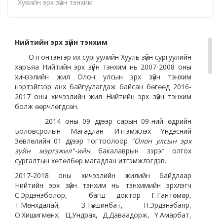
Хувийн эрх зүйн тэнхим
Нийтийн эрх зүйн тэнхим
Отгонтэнгэр их сургуулийн Хууль зүйн сургуулийн
харъяа Нийтийн эрх зүйн тэнхим нь 2007-2008 оны
хичээлийн жил Олон улсын эрх зүйн тэнхим
нэртэйгээр анх байгуулагдаж байсан бөгөөд 2016-
2017 оны хичээлийн жил Нийтийн эрх зүйн тэнхим
болж өөрчлөгдсөн.
2014 оны 09 дүгээр сарын 09-ний өдрийн
Боловсролын Магадлан Итгэмжлэх Үндэсний
Зөвлөлийн 01 дүгээр тогтоолоор
"
Олон улсын
эрх
зүйн мэргэжил"-ийн
бакалаврын зэрэг олгох
сургалтын хөтөлбөр магадлан итгэмжлэгдэв.
2017-2018 оны хичээлийн жилийн байдлаар
Нийтийн эрх зүйн тэнхим нь тэнхимийн эрхлэгч
С.Эрдэнэболор, багш доктор Г.Гантөмөр,
Т.Мөнхдалай, З.Түвшинбат, Н.Эрдэнэбаяр,
О.Хишигмөнх, Ц.Ундрах, Д.Даваадорж, Ү.Амарбат,