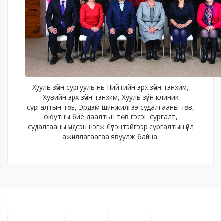
Хууль зүйн сургууль нь Нийтийн эрх зүйн тэнхим,
Хувийн эрх зүйн тэнхим, Хууль зүйн клиник
сургалтын төв, Эрдэм шинжилгээ судалгааны төв,
оюутны бие даалтын төв гэсэн сургалт,
судалгааны үндсэн нэгж бүтэцтэйгээр сургалтын үйл
ажиллагаагаа явуулж байна.