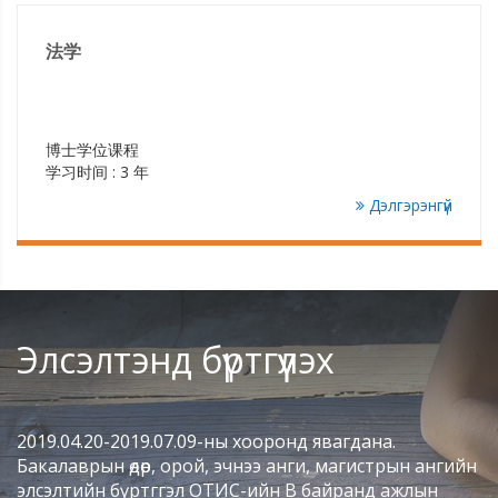
法学
博士学位课程
学习时间 : 3 年
Дэлгэрэнгүй
Элсэлтэнд бүртгүүлэх
2019.04.20-2019.07.09-ны хооронд явагдана.
Бакалаврын өдөр, орой, эчнээ анги, магистрын ангийн
элсэлтийн бүртггэл ОТИС-ийн В байранд ажлын