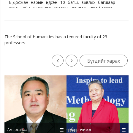
Б.Досжан нарын үндсэн 10 багш, зөвлөх багшаар
хууль зүйн шинжлэх ухааны доктор, профессор,
Академич, Ж.Амарсанаа нарын бүрэлдэхүүнтэй
сургалтын үйл ажиллагааг явуулж байна.
Тэнхимийн багшлах бүрэлдэхүүний хувьд:
The School of Humanities has a tenured faculty of 23
Академич-1
professors
Хууль зүйн доктор -2
Монголын Хуульчдын холбооны гишүүн, Хуульч
профессор - 7
Бүгдийг харах
Хуульчдын холбооны захиргааны эрх зүйн дэд
хорооны гишүүн - 1
Мэтгэлцээний үндэсний шүүгч - 2
Монголын өмгөөлөгчдийн холбооны гишүүн – 3
байна
Тэнхимийн эрхэм зорилго:
Оюутныг
чадваржуулъя, нийгэмшүүлье, багшийг хөгжүүлье
Тэнхимийн зорилт
Оюутныг бүх талаар чадваржуулах, тэдний
нийгмийн идэвхи оролцоог нэмэгдүүлэх
Амарсанаа
Зөв мэдлэг, хандлага, чадвар бүхий эрх зүйч
Наранчимэг