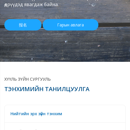
өдрүүдэд явагдаж байна.
报名
Гарын авлага
ХҮҮЛЬ ЗҮЙН СУРГУУЛЬ
ТЭНХИМИЙН ТАНИЛЦУУЛГА
Нийтийн эрх зүйн тэнхим