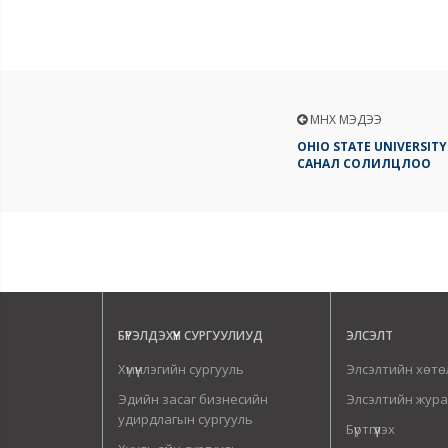
ӨМНӨХ МЭДЭЭ
OHIO STATE UNIVERSI
САНАЛ СОЛИЛЦЛОО
БҮРЭЛДЭХҮҮН СУРГУУЛИУД
ЭЛСЭЛТ
Хүмүүнлэгийн сургууль
Элсэлтийн хөтө
Эдийн засаг бизнесийн
Элсэлтийн жур
удирдлагын сургууль
Бүртгүүлэх