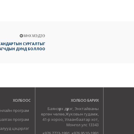
ӨМНӨХ МЭДЭЭ
 СТАНДАРТЫН СУРГАЛТЫГ
ААГЧДЫН ДУНД БОЛЛОО
ХОЛБООС
ХОЛБОО БАРИХ
Баянзүрх дүүрэг, Энхтайваны
онлайн програм
өргөн чөлөө,Жуковын гудамж,
шалгах програм
41-р хороо, Улаанбаатар хот,
Монгол улс 13343
алууд цэцэрлэг
+976 7723-1991, +976 9510-1991