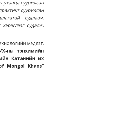
н ухаанд суурилсан
 практикт суурилсан
лагатай судлаач,
хэрэглээг судалж,
ехнологийн мэдлэг,
УХ-ны тэнхимийн
лийн Катанийн их
of Mongol Khans”