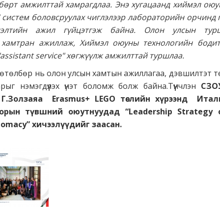
өрт амжилттай хамрагдлаа. Энэ хугацаанд хиймэл оюу
AI" систем боловсруулах чиглэлээр лабораторийн орчинд
үлэлтийн ажил гүйцэтгэж байна. Олон улсын турш
 хамтран ажиллаж, Хиймэл оюуны технологийн бодит 
ssistant service" хөгжүүлж амжилттай туршлаа.
 хөтөлбөр нь олон улсын хамтын ажиллагаа, дэвшилтэт т
рыг нэмэгдүүлэх үнэт боломж болж байна.Түүнчлэн
СЗО
 Г.Золзаяа Erasmus+ LEGO төслийн хүрээнд Ита
орын түвшний оюутнуудад “Leadership Strategy 
plomacy” хичээлүүдийг заасан.