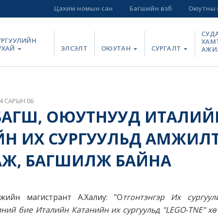
Цахим номын сан
Багшийн вэб
Оюутны 
СУД
УРГУУЛИЙН
ХАМ
УХАЙ
ЭЛСЭЛТ
ОЮУТАН
СУРГАЛТ
АЖИ
4 САРЫН 06
БАГШ, ОЮУТНУУД ИТАЛИЙ
ЙН ИХ СУРГУУЛЬД АМЖИЛ
АЖ, БАГШИЛЖ БАЙНА
жийн магистрант А.Халиу: "О
тгонтэнгэр Их сургуу
ний бие Италийн Катанийн их сургуульд "LEGO-TNE" х