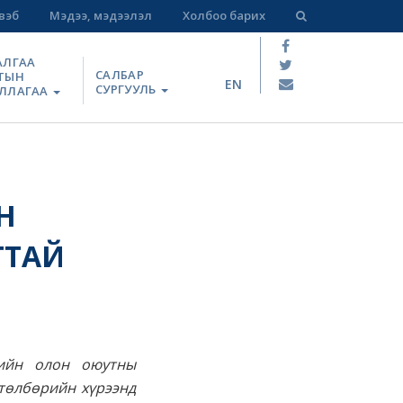
вэб
Мэдээ, мэдээлэл
Холбоо барих
АЛГАА
САЛБАР
ТЫН
EN
СУРГУУЛЬ
ЛЛАГАА
Н
ТТАЙ
лийн олон оюутны
өтөлбөрийн хүрээнд