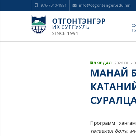
976-7010-1991
info@otgontenger.edu.mn
ОТГОНТЭНГЭР
С
ИХ СУРГУУЛЬ
Т
SINCE 1991
ҮЙЛ ЯВДАЛ
2026 ОНЫ 0
МАНАЙ 
КАТАНИ
СУРАЛЦ
Программ хангам
төлөөлөл болж, ми