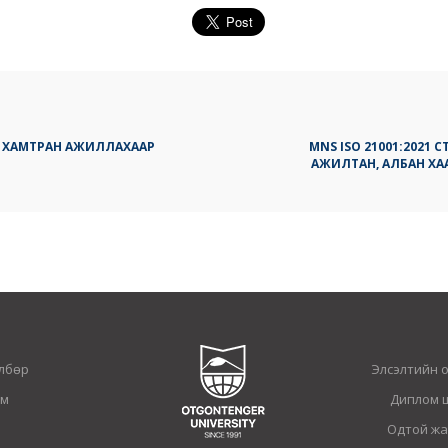
TY ХАМТРАН АЖИЛЛАХААР
MNS ISO 21001:2021
АЖИЛТАН, АЛБАН Х
лбөр
Элсэлтийн 
ам
Диплом 
Одтой жа