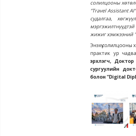
солилцооны хөтөлб
"Travel Assistant 
судалгаа, хөгжү
мэргэжилтнүүдтэй
жижиг хэмжээний "a
Энэхүү солилцооны
практик ур чадва
эрхлэгч, Доктор
сургуулийн докт
болон “Digital Di