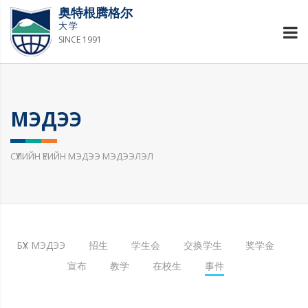
奥特根腾格尔
大学
SINCE 1991
МЭДЭЭ
СҮҮЛИЙН ҮЕИЙН МЭДЭЭ МЭДЭЭЛЭЛ
БҮХ МЭДЭЭ
招生
学生会
交换学生
奖学金
宣布
教学
在校生
事件