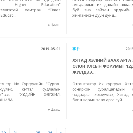
es Higher Education”
амьдарлын их далайн аялал
ууллагатай хамтран “Times
буй энэ сайхан эрдмийн
Educati...
жингэнэсэн дуун дунд...
Цааш
2019-05-01
事件
201
ХЯТАД ХЭЛНИЙ ЗААХ АРГА
ОЛОН УЛСЫН ФОРУМЫГ 12
ЖИЛДЭЭ...
тэнгэр Их Сургуулийн “Сурган
Отгонтэнгэр Их сургууль Хят
үжүүлэх, сэтгэл судлалын
сонирхон суралцагчдын х
им”-ээс “ХҮҮХДИЙН ХӨГЖИЛ,
чадварыг хөгжүүлэх, Хятад 
ШИЛ&...
багш нарын заах арга зүй...
Цааш
30
31
...
35
36
»