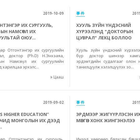
2019-10-09
事件
201
НТЭНГЭР ИХ СУРГУУЛЬ,
ХУУЛЬ ЗҮЙН ҮНДЭСНИЙ
-ЫН НАМСӨҮЛ ИХ
ХҮРЭЭЛЭНД "ДОКТОРЫН
УУЛЬТАЙ ОЮУ...
ЦУВРАЛ" ЛЕКЦ БОЛЛОО
өр Отгонтэнгэр их сургуулийн
Хууль зүйн үндэсний хүрээл
ал, доктор (Ph.D) Н.Энхзаяа,
бүр доктор шинээр хамга
-ын Намсөүл их сургуулийн
эрдэмтдийн судалгааг олон 
 харилцаа эрхэлс...
танилцуулж хэлэлцүүлэх зо...
Цааш
2019-09-02
事件
201
ES HIGHER EDUCATION”
ЭРДМЭЭР ЖИГҮҮРЛЭСЭН ИХ ӨР
ӨЛӨГЧИД МОНГОЛЫН ИХ ДЭЭД
МӨНГӨН ХОНХ ЖИНГЭНЭЛЭЭ
.
өр Отгонтэнгэр их сургууль,
Инээд хөөрөөр бялхсан бяцха