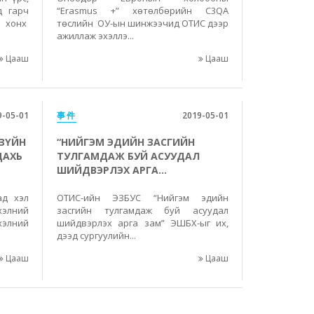
д гарч
“Erasmus +” хөтөлбөрийн C3QA
 хонх
төслийн ОУ-ын шинжээчид ОТИС дээр
ажиллаж эхэллэ...
Цааш
Цааш
9-05-01
事件
2019-05-01
 ЗҮЙН
“НИЙГЭМ ЭДИЙН ЗАСГИЙН
ДАХЬ
ТУЛГАМДАЖ БУЙ АСУУДАЛ
ШИЙДВЭРЛЭХ АРГА...
ад хэл
ОТИС-ийн ЭЗБУС “Нийгэм эдийн
элний
засгийн тулгамдаж буй асуудал
хэлний
шийдвэрлэх арга зам” ЭШБХ-ыг их,
дээд сургуулийн...
Цааш
Цааш