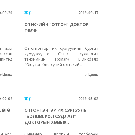
9-09-20
事件
2019-09-17
ОТИС-ИЙН "ОТГОН" ДОКТОР
ТӨРЛӨӨ
эн жил
Отгонтэнгэр их сургуулийн Сурган
алсан
хүмүүжүүлэх Сэтгэл судлалын
нийтэд
тэнхимийн эрхлэгч Б.Энхбаяр
"Оюутан бие хүний сэтгэлий...
Цааш
Цааш
9-09-02
事件
2019-05-02
ГӨӨ
ОТГОНТЭНГЭР ИХ СУРГУУЛЬ
"БОЛОВСРОЛ СУДЛАЛ"
ДОКТОРЫН ХӨТӨЛБӨР...
н үрс,
Өнөөдөр Европын холбооны