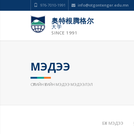
976-7010-1991
info@otgontenger.edu.mn
奥特根腾格尔
大学
SINCE 1991
МЭДЭЭ
СҮҮЛИЙН ҮЕИЙН МЭДЭЭ МЭДЭЭЛЭЛ
БҮХ МЭДЭЭ