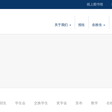
线上图书馆
关于我们
招生
在校生
招生
学生会
交换学生
奖学金
宣布
教学
在