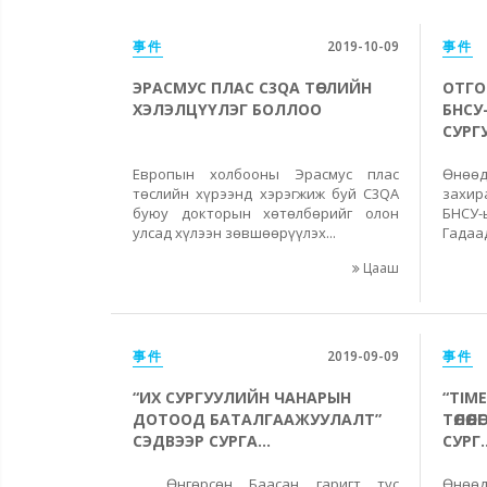
事件
2019-10-09
事件
ЭРАСМУС ПЛАС C3QA ТӨСЛИЙН
ОТГО
ХЭЛЭЛЦҮҮЛЭГ БОЛЛОО
БНСУ
СУРГ
Европын холбооны Эрасмус плас
Өнөөд
төслийн хүрээнд хэрэгжиж буй C3QA
захир
буюу докторын хөтөлбөрийг олон
БНСУ
улсад хүлээн зөвшөөрүүлэх...
Гадаад
Цааш
事件
2019-09-09
事件
“ИХ СУРГУУЛИЙН ЧАНАРЫН
“TIM
ДОТООД БАТАЛГААЖУУЛАЛТ”
ТӨЛӨ
СЭДВЭЭР СУРГА...
СУРГ..
Өнгөрсөн Баасан гаригт тус
Өнөөд