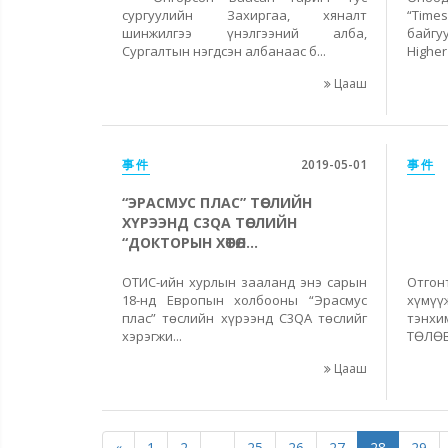
сургуулийн Захиргаа, хяналт
“Tim
шинжилгээ үнэлгээний алба,
байг
Сургалтын нэгдсэн албанаас б...
Higher 
Цааш
事件
2019-05-01
事件
“ЭРАСМУС ПЛАС” ТӨСЛИЙН
ХҮРЭЭНД C3QA ТӨСЛИЙН
“ДОКТОРЫН ХӨТӨЛ...
ОТИС-ийн хурлын зааланд энэ сарын
Отгон
18-нд Европын холбооны “Эрасмус
хүмү
плас” төслийн хүрээнд C3QA төслийг
тэнх
хэрэгжи...
ТӨЛӨВ
Цааш
«
1
2
...
25
26
27
28
29