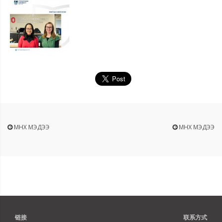
ӨМНӨХ МЭДЭЭ
ӨМНӨХ МЭДЭЭ
链接
联系方式