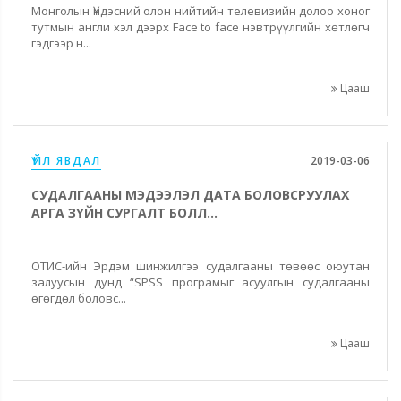
Монголын Үндэсний олон нийтийн телевизийн долоо хоног
тутмын англи хэл дээрх Face to face нэвтрүүлгийн хөтлөгч
гэдгээр н...
Цааш
ҮЙЛ ЯВДАЛ
2019-03-06
СУДАЛГААНЫ МЭДЭЭЛЭЛ ДАТА БОЛОВСРУУЛАХ
АРГА ЗҮЙН СУРГАЛТ БОЛЛ...
ОТИС-ийн Эрдэм шинжилгээ судалгааны төвөөс оюутан
залуусын дунд “SPSS програмыг асуулгын судалгааны
өгөгдөл боловс...
Цааш