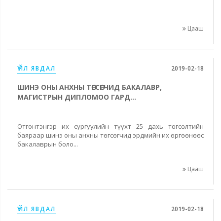
Цааш
ҮЙЛ ЯВДАЛ
2019-02-18
ШИНЭ ОНЫ АНХНЫ ТӨГСӨГЧИД БАКАЛАВР,
МАГИСТРЫН ДИПЛОМОО ГАРД...
Отгонтэнгэр их сургуулийн түүхт 25 дахь төгсөлтийн
баяраар шинэ оны анхны төгсөгчид эрдмийн их өргөөнөөс
бакалаврын боло...
Цааш
ҮЙЛ ЯВДАЛ
2019-02-18