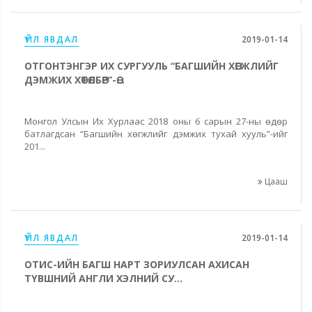
ҮЙЛ ЯВДАЛ
2019-01-14
ОТГОНТЭНГЭР ИХ СУРГУУЛЬ “БАГШИЙН ХӨГЖЛИЙГ
ДЭМЖИХ ХӨТӨЛБӨР”-Ө...
Монгол Улсын Их Хурлаас 2018 оны 6 сарын 27-ны өдөр
батлагдсан “Багшийн хөгжлийг дэмжих тухай хууль”-ийг
201...
Цааш
ҮЙЛ ЯВДАЛ
2019-01-14
ОТИС-ИЙН БАГШ НАРТ ЗОРИУЛСАН АХИСАН
ТҮВШНИЙ АНГЛИ ХЭЛНИЙ СУ...