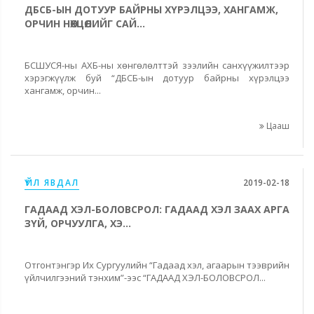
ДБСБ-ЫН ДОТУУР БАЙРНЫ ХҮРЭЛЦЭЭ, ХАНГАМЖ,
ОРЧИН НӨХЦӨЛИЙГ САЙ...
БСШУСЯ-ны АХБ-ны хөнгөлөлттэй зээлийн санхүүжилтээр
хэрэгжүүлж буй “ДБСБ-ын дотуур байрны хүрэлцээ
хангамж, орчин...
Цааш
ҮЙЛ ЯВДАЛ
2019-02-18
ГАДААД ХЭЛ-БОЛОВСРОЛ: ГАДААД ХЭЛ ЗААХ АРГА
ЗҮЙ, ОРЧУУЛГА, ХЭ...
Отгонтэнгэр Их Сургуулийн “Гадаад хэл, агаарын тээврийн
үйлчилгээний тэнхим”-ээс “ГАДААД ХЭЛ-БОЛОВСРОЛ...