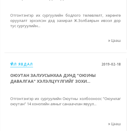
Отгонтэнгэр их сургуулийн бодлого төлөвлөлт, хөрөнгө
оруулалт эрхэлсэн дэд захирал Ж.Золбаярын ивээл дор
тус сургуулийн...
Цааш
ҮЙЛ ЯВДАЛ
2019-02-18
ОЮУТАН ЗАЛУУСЫНХАА ДУНД "ОЮУНЫ
ДАВАЛГАА" ХЭЛЭЛЦҮҮЛГИЙГ ЗОХИ...
Отгонтэнгэр их сургуулийн Оюутны холбооноос “Оюунлаг
оюутан” 14 хоногийн аяныг санаачлан явуул...
Цааш