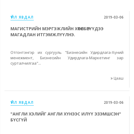
ҮЙЛ ЯВДАЛ
2019-03-06
МАГИСТРИЙН МЭРГЭЖЛИЙН ХӨТӨЛБӨРҮҮДЭЭ
МАГАДЛАН ИТГЭМЖЛҮҮЛНЭ.
Отгонтэнгэр их сургууль "Бизнесийн Удирдлага-Хүний
менежмент, Бизнесийн Удирдлага-Маркетинг зар
сурталчилгаа"...
Цааш
ҮЙЛ ЯВДАЛ
2019-03-06
"АНГЛИ ХЭЛИЙГ АНГЛИ ХҮНЭЭС ИЛҮҮ ЭЗЭМШСЭН"
БҮСГҮЙ