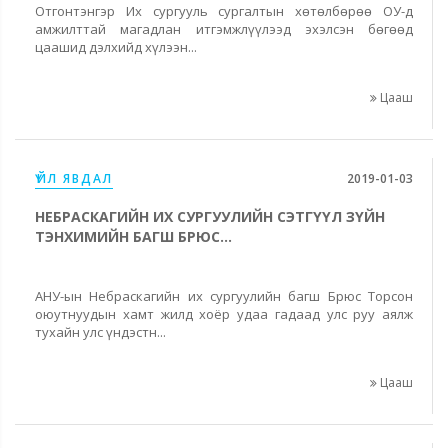
Отгонтэнгэр Их сургууль сургалтын хөтөлбөрөө ОУ-д
амжилттай магадлан итгэмжлүүлээд эхэлсэн бөгөөд
цаашид дэлхийд хүлээн...
Цааш
ҮЙЛ ЯВДАЛ
2019-01-03
НЕБРАСКАГИЙН ИХ СУРГУУЛИЙН СЭТГҮҮЛ ЗҮЙН
ТЭНХИМИЙН БАГШ БРЮС...
АНУ-ын Небраскагийн их сургуулийн багш Брюс Торсон
оюутнуудын хамт жилд хоёр удаа гадаад улс руу аялж
тухайн улс үндэстн...
Цааш