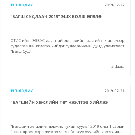
ҮЙЛ ЯВДАЛ
2019-02-27
“БАГШ СУДЛААЧ 2019” ЭШХ БОЛЖ ӨНГӨРЛӨӨ
ОТИС-ийн ЭЗБУС-иас нийгэм, эдийн засгийн чиглэлээр
судалгаа шинжилгээ хийдэг судлаачидын дунд уламжлалт
“Багш Судл...
Цааш
ҮЙЛ ЯВДАЛ
2019-02-21
"БАГШИЙН ХӨГЖЛИЙН ТӨВ" НЭЭЛТЭЭ ХИЙЛЭЭ
“Багшийн хөгжлийг дэмжих тухай хууль” 2019 оны 1 сарын
1-ны өдрөөс хэрэгжиж эхэлсэн. Энэхүү хуулийн хэрэгжил...