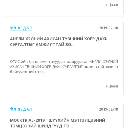
Цааш
ҮЙЛ ЯВДАЛ
2019-02-18
АНГЛИ ХЭЛНИЙ АХИСАН ТҮВШНИЙ ХОЁР ДАХЬ
СУРГАЛТЫГ АМЖИЛТТАЙ ЗО...
ОТИС-ийн багш ажилтануудыг хамруулсан АНГЛИ ХЭЛНИЙ
АХИСАН ТҮВШНИЙ ХОЁР ДАХЬ СУРГАЛТЫГ амжилттай зохион
байгуулж нийт төг...
Цааш
ҮЙЛ ЯВДАЛ
2019-02-18
MOCKTRIAL-2019 ” ШҮҮХИЙН МЭТГЭЛЦЭЭНИЙ
ТЭМЦЭЭНИЙ ШИЛДГҮҮД ТО...