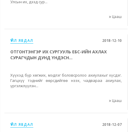
Улсын их, дээд сур...
Цааш
ҮЙЛ ЯВДАЛ
2018-12-10
ОТГОНТЭНГЭР ИХ СУРГУУЛЬ ЕБС-ИЙН АХЛАХ
СУРАГЧДЫН ДУНД ҮНДЭСН...
Хүүхэд бүр хөгжих, мэдлэг боловсролоо ахиулахыг хүсдэг.
Гагцхүү тэднийг өөрсдийгөө нээх, чадвараа ахиулах,
үргэлжлүүлэн...
Цааш
ҮЙЛ ЯВДАЛ
2018-12-07