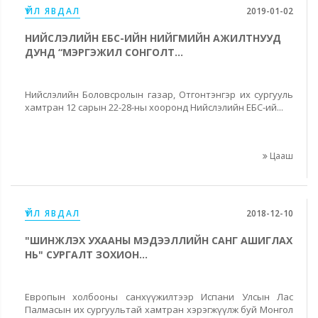
ҮЙЛ ЯВДАЛ
2019-01-02
НИЙСЛЭЛИЙН ЕБС-ИЙН НИЙГМИЙН АЖИЛТНУУД
ДУНД “МЭРГЭЖИЛ СОНГОЛТ...
Нийслэлийн Боловсролын газар, Отгонтэнгэр их сургууль
хамтран 12 сарын 22-28-ны хооронд Нийслэлийн ЕБС-ий...
Цааш
ҮЙЛ ЯВДАЛ
2018-12-10
"ШИНЖЛЭХ УХААНЫ МЭДЭЭЛЛИЙН САНГ АШИГЛАХ
НЬ" СУРГАЛТ ЗОХИОН...
Европын холбооны санхүүжилтээр Испани Улсын Лас
Палмасын их сургуультай хамтран хэрэгжүүлж буй Монгол