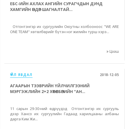
ЕБС-ИЙН АХЛАХ АНГИЙН СУРАГЧДЫН ДУНД
ХАМГИЙН ӨНДӨР ШАГНАЛТАЙ...
Отгонтэнгэр их сургуулийн Оюутны холбооноос "WE ARE
ONE TEAM" хөтөлбөрийг бүтэн нэг жилийн турш хэрэ...
Цааш
ҮЙЛ ЯВДАЛ
2018-12-05
АГААРЫН ТЭЭВРИЙН ҮЙЛЧИЛГЭЭНИЙ
МЭРГЭЖЛИЙН 2+2 ХӨТӨЛБӨРИЙН "АН...
11 сарын 29-30-ний өдрүүдэд Отгонтэнгэр их сургууль
дээр Хансо их сургуулийн Гадаад харилцааны албаны
дарга Ким Жи...