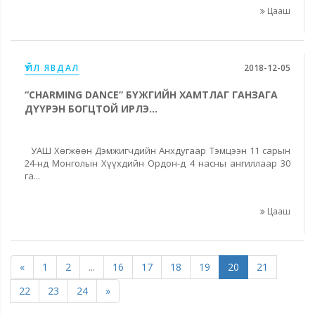
Цааш
ҮЙЛ ЯВДАЛ
2018-12-05
“CHARMING DANCE” БҮЖГИЙН ХАМТЛАГ ГАНЗАГА
ДҮҮРЭН БОГЦТОЙ ИРЛЭ...
УАШ Хөгжөөн Дэмжигчдийн Анхдугаар Тэмцээн 11 сарын
24-нд Монголын Хүүхдийн Ордон-д 4 насны ангиллаар 30
га...
Цааш
«
1
2
...
16
17
18
19
20
21
22
23
24
»