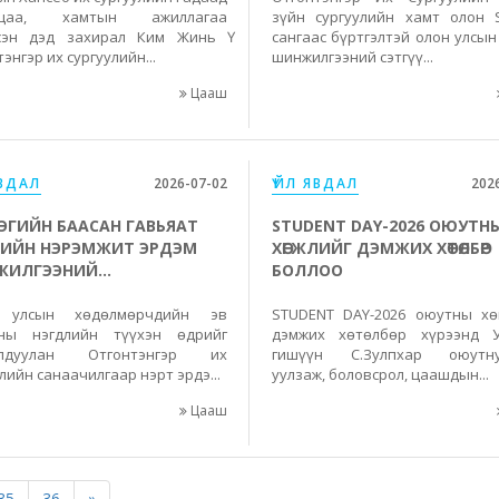
лцаа, хамтын ажиллагаа
зүйн сургуулийн хамт олон 
сэн дэд захирал Ким Жинь Ү
сангаас бүртгэлтэй олон улсын
энгэр их сургуулийн...
шинжилгээний сэтгүү...
Цааш
ЯВДАЛ
2026-07-02
ҮЙЛ ЯВДАЛ
202
ЭГИЙН БААСАН ГАВЬЯАТ
STUDENT DAY-2026 ОЮУТН
ИЙН НЭРЭМЖИТ ЭРДЭМ
ХӨГЖЛИЙГ ДЭМЖИХ ХӨТӨЛБӨР
ИЛГЭЭНИЙ...
БОЛЛОО
 улсын хөдөлмөрчдийн эв
STUDENT DAY-2026 оюутны хө
ны нэгдлийн түүхэн өдрийг
дэмжих хөтөлбөр хүрээнд 
олдуулан Отгонтэнгэр их
гишүүн С.Зулпхар оюутну
лийн санаачилгаар нэрт эрдэ...
уулзаж, боловсрол, цаашдын...
Цааш
35
36
»