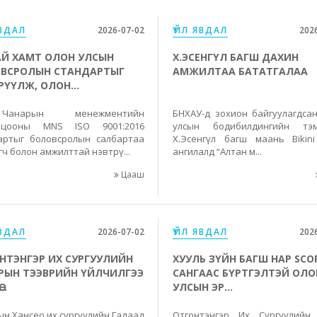
ЯВДАЛ
2026-07-02
ҮЙЛ ЯВДАЛ
202
Й ХАМТ ОЛОН УЛСЫН
Х.ЭСЕНГҮЛ БАГШ ДАХИН
ВСРОЛЫН СТАНДАРТЫГ
АМЖИЛТАА БАТАТГАЛАА
РҮҮЛЖ, ОЛОН...
арын менежментийн
БНХАУ-д зохион байгуулагдса
олцооны MNS ISO 9001:2016
улсын бодибилдингийн тэм
артыг боловсролын салбартаа
Х.Эсенгүл багш маань Bikin
ч болон амжилттай нэвтрү...
ангилалд “Алтан м...
Цааш
ЯВДАЛ
2026-07-02
ҮЙЛ ЯВДАЛ
202
НТЭНГЭР ИХ СУРГУУЛИЙН
ХУУЛЬ ЗҮЙН БАГШ НАР SCO
РЫН ТЭЭВРИЙН ҮЙЛЧИЛГЭЭ
САНГААС БҮРТГЭЛТЭЙ ОЛО
..
УЛСЫН ЭР...
ын Хансео их сургуулийн Гадаад
Отгонтэнгэр Их Сургуулийн