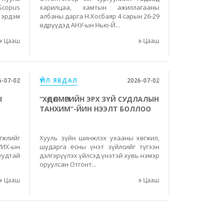
Scopus
харилцаа, хамтын ажиллагааны
 эрдэм
албаны дарга Н.Хосбаяр 4 сарын 26-29
өдрүүдэд АНУ-ын Нью-Й...
Цааш
Цааш
6-07-02
ҮЙЛ ЯВДАЛ
2026-07-02
Ы
“ХӨДӨЛМӨРИЙН ЭРХ ЗҮЙ СУДЛАЛЫН
ТАНХИМ”-ЙИН НЭЭЛТ БОЛЛОО
гжлийг
Хууль зүйн шинжлэх ухааны хөгжил,
УИХ-ын
шударга ёсны үнэт зүйлсийг түгээн
удтай
дэлгэрүүлэх үйлсэд үнэтэй хувь нэмэр
оруулсан Отгонт...
Цааш
Цааш