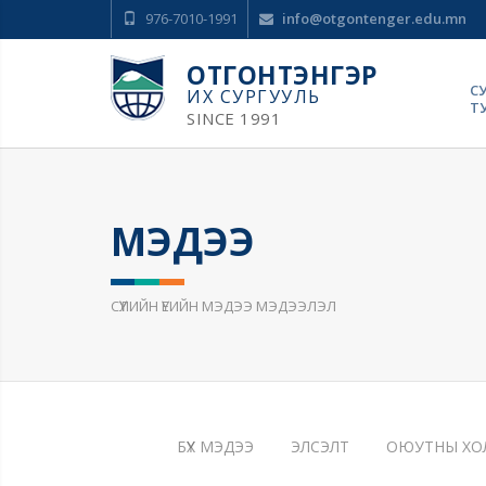
976-7010-1991
info@otgontenger.edu.mn
ОТГОНТЭНГЭР
С
ИХ СУРГУУЛЬ
Т
SINCE 1991
МЭДЭЭ
СҮҮЛИЙН ҮЕИЙН МЭДЭЭ МЭДЭЭЛЭЛ
БҮХ МЭДЭЭ
ЭЛСЭЛТ
ОЮУТНЫ ХО