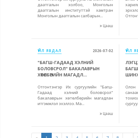
даатгалын холбоо, Монголын
хари
даатгалын институттэй хамтран
эрхэл
Монголын даатгалын салбарын...
Отгонт
Цааш
ҮЙЛ ЯВДАЛ
2026-07-02
ҮЙЛ 
"БАГШ-ГАДААД ХЭЛНИЙ
ЛЭГЦ
БОЛОВСРОЛ" БАКАЛАВРЫН
БАГШ
ХӨТӨЛБӨРИЙН МАГАДЛ...
ШИНЖ
Отгонтэнгэр Их сургуулийн "Багш-
Олон
Гадаад хэлний боловсрол"
санаа
бакалаврын хөтөлбөрийн магадлан
тохи
итгэмжлэл эхэллээ. Ма...
сургуу
Цааш
«
1
2
3
4
5
6
7
8
...