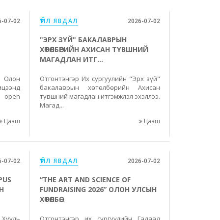
6-07-02
ҮЙЛ ЯВДАЛ
2026-07-02
"ЭРХ ЗҮЙ" БАКАЛАВРЫН
ХӨТӨЛБӨРИЙН АХИСАН ТҮВШНИЙ
МАГАДЛАН ИТГ...
н Олон
Отгонтэнгэр Их сургуулийн "Эрх зүй"
цээнд
бакалаврын хөтөлбөрийн Ахисан
i open
түвшний магадлан итгэмжлэл эхэллээ.
Магад...
Цааш
Цааш
6-07-02
ҮЙЛ ЯВДАЛ
2026-07-02
PUS
“THE ART AND SCIENCE OF
Н
FUNDRAISING 2026” ОЛОН УЛСЫН
ХӨТӨЛБӨ...
 Хууль
Отгонтэнгэр их сургуулийн Гадаад