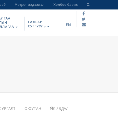
вэб
Мэдээ, мэдээлэл
Холбоо барих
АЛГАА
САЛБАР
ТЫН
EN
СУРГУУЛЬ
ЛЛАГАА
СУРГАЛТ
ОЮУТАН
ҮЙЛ ЯВДАЛ