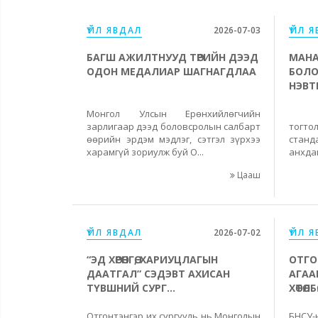
ҮЙЛ ЯВДАЛ
2026-07-03
ҮЙЛ 
БАГШ АЖИЛТНУУД ТӨРИЙН ДЭЭД
МАНА
ОДОН МЕДАЛИАР ШАГНАГДЛАА
БОЛО
НЭВТ
Монгол Улсын Ерөнхийлөгчийн
Чан
зарлигаар дээд боловсролын салбарт
тогт
өөрийн эрдэм мэдлэг, сэтгэл зүрхээ
станд
харамгүй зориулж буй О...
анхдаг
Цааш
ҮЙЛ ЯВДАЛ
2026-07-02
ҮЙЛ 
“ЭД ХӨРӨНГӨ, ХАРИУЦЛАГЫН
ОТГО
ДААТГАЛ” СЭДЭВТ АХИСАН
АГАА
ТҮВШНИЙ СУРГ...
ХӨТӨЛБӨ.
Отгонтэнгэр их сургууль нь Монголын
БНСУ-