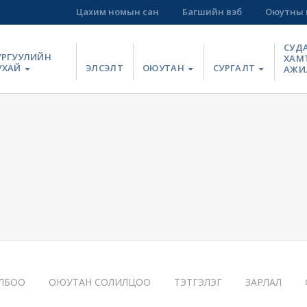
Цахим номын сан
Багшийн вэб
Оюутны 
СУД
УРГУУЛИЙН
ХАМ
УХАЙ
ЭЛСЭЛТ
ОЮУТАН
СУРГАЛТ
АЖИ
ЛБОО
ОЮУТАН СОЛИЛЦОО
ТЭТГЭЛЭГ
ЗАРЛАЛ